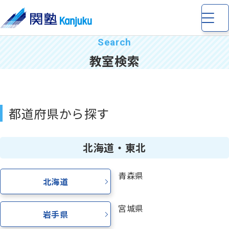
教室検索
都道府県から探す
小学生
の個別指導・少人数制指導
中学生
の個別指導・少人数制指導
北海道・東北
青森県
高校生
の個別指導
北海道
宮城県
岩手県
完全個別指導 Dr. 関塾