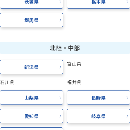
茨城県
栃木県
資料請求
群馬県
お電話でのご相談はこちら
ハロー
さぁいこうよ
0120-
86
-
3154
北陸・中部
受付時間
7:00〜24:00(年中無休)
富山県
新潟県
石川県
福井県
山梨県
長野県
愛知県
岐阜県