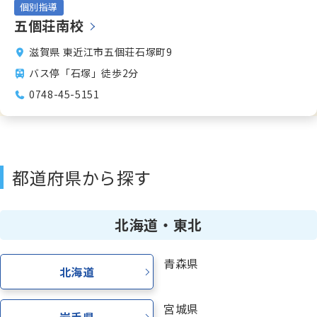
個別指導
五個荘南校
少人数制指導 関塾
滋賀県 東近江市五個荘石塚町9
バス停「石塚」徒歩2分
関塾について
0748-45-5151
お知らせ
都道府県から探す
関塾コラム
北海道・東北
お気軽にお問い合わせください！
青森県
北海道
無料体験授業
宮城県