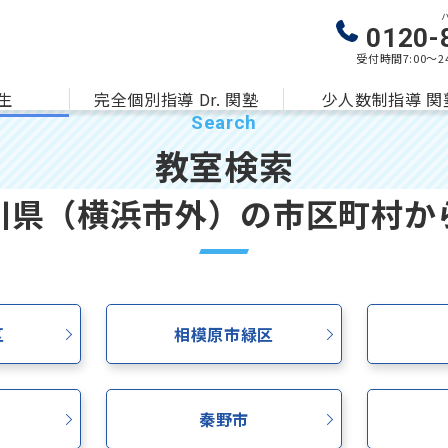
0120-
受付時間
7:00〜
生
完全個別指導 Dr. 関塾
少人数制指導 関
教室検索
川県（横浜市外）の市区町村か
区
相模原市緑区
秦野市