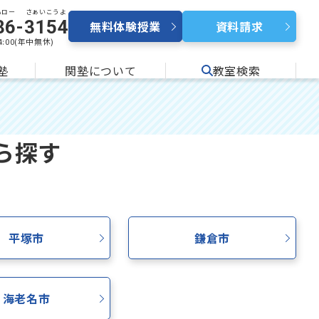
ハロー
さぁいこうよ
86
-
3154
無料体験授業
資料請求
24:00(年中無休)
塾
関塾について
教室検索
ら探す
平塚市
鎌倉市
海老名市