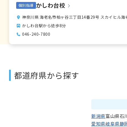
かしわ台校
個別指導
神奈川県 海老名市柏ヶ谷三丁目14番29号 スカイヒル海老
かしわ台駅から徒歩8分
046-240-7800
都道府県から探す
新潟県
富山県
石
愛知県
岐阜県
静