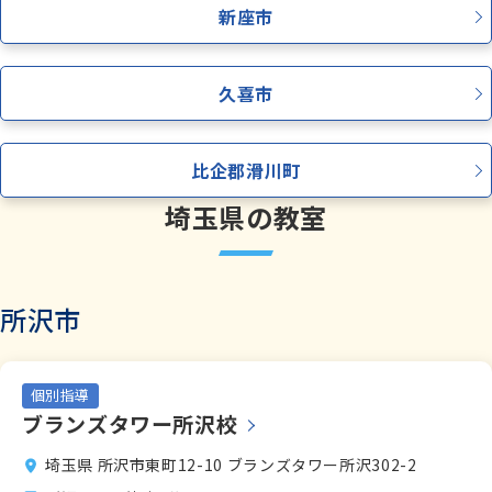
新座市
少人数制指導 関塾
久喜市
関塾について
比企郡滑川町
お知らせ
埼玉県の教室
関塾コラム
所沢市
お気軽にお問い合わせください！
個別指導
ブランズタワー所沢校
無料体験授業
埼玉県 所沢市東町12-10 ブランズタワー所沢302-2