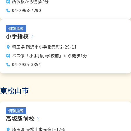
所沢駅から徒歩7分
資料請求
04-2968-7290
個別指導
お電話でのご相談はこちら
小手指校
ハロー
さぁいこうよ
0120-
86
-
3154
埼玉県 所沢市小手指元町2-29-11
受付時間
7:00〜24:00(年中無休)
バス停「小手指小学校前」から徒歩1分
04-2935-3354
東松山市
個別指導
高坂駅前校
埼玉県 東松山市元宿1-12-5