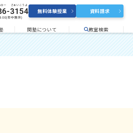
ハロー
さぁいこうよ
86
-
3154
無料体験授業
資料請求
24:00(年中無休)
塾
関塾について
教室検索