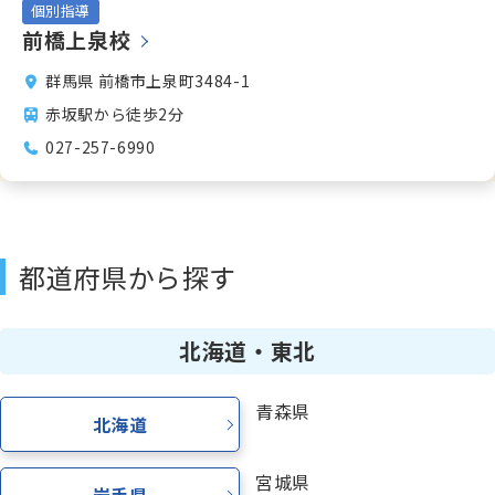
個別指導
前橋上泉校
少人数制指導 関塾
群馬県 前橋市上泉町3484-1
赤坂駅から徒歩2分
関塾について
027-257-6990
お知らせ
都道府県から探す
関塾コラム
北海道・東北
お気軽にお問い合わせください！
青森県
北海道
無料体験授業
宮城県