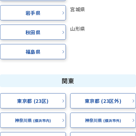
資料請求
宮城県
岩手県
山形県
お電話でのご相談はこちら
秋田県
ハロー
さぁいこうよ
0120-
86
-
3154
受付時間
7:00〜24:00(年中無休)
福島県
関東
東京都 (23区)
東京都 (23区外)
神奈川県
神奈川県
(横浜市内)
(横浜市外)