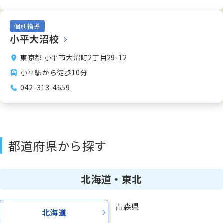
少人数制指導 関塾
個別指導
小平大沼校
東京都 小平市大沼町2丁目29-12
関塾について
小平駅から徒歩10分
042-313-4659
お知らせ
関塾コラム
都道府県から探す
お気軽にお問い合わせください！
北海道・東北
無料体験授業
青森県
北海道