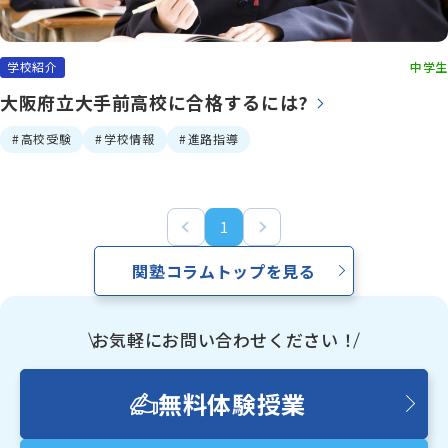
資料請求
学校紹介
中学生
大阪府立大手前高校に合格するには?
お電話でのご相談はこちら
ハロー
さぁいこうよ
0120-
86
-
3154
高校受験
学校情報
進路指導
受付時間
7:00〜24:00(年中無休)
1
関塾コラムトップを見る
お気軽にお問い合わせください！
無料体験授業