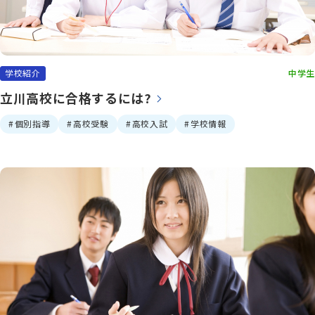
少人数制指導 関塾
学校紹介
中学生
関塾について
立川高校に合格するには?
個別指導
高校受験
高校入試
学校情報
お知らせ
関塾コラム
お気軽にお問い合わせください！
無料体験授業