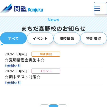
まちだ森野校のお知らせ
すべて
イベント
開校情報
特別講習
小学生
の個別指導・少人数制指導
2026年8月4日
特別講習
☆夏期講習会実施中☆
無料体験
中学生
の個別指導・少人数制指導
2026年6月5日
イベント
☆期末テスト対策☆
高校生
の個別指導
無料体験
完全個別指導 Dr. 関塾