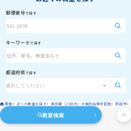
資料請求
郵便番号
で探す
お電話でのご相談はこちら
ハロー
さぁいこうよ
0120-
86
-
3154
キーワード
で探す
受付時間
7:00〜24:00(年中無休)
都道府県
で探す
関塾
近くの教室を探す
東京都（23区外）の個別指導学習塾
町田市
教室検索