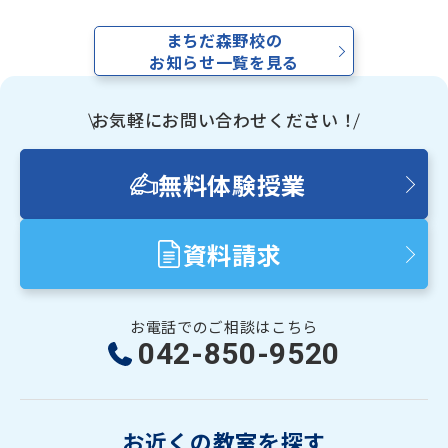
資料請求
まちだ森野校の
お知らせ一覧を見る
お電話でのご相談はこちら
お気軽にお問い合わせください！
ハロー
さぁいこうよ
0120-
86
-
3154
受付時間
7:00〜24:00(年中無休)
無料体験授業
資料請求
お電話でのご相談はこちら
042-850-9520
お近くの教室を探す