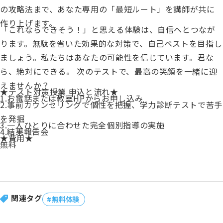
の攻略法まで、あなた専用の「最短ルート」を講師が共に
作り上げます。
少人数制指導 関塾
「これならできそう！」と思える体験は、自信へとつなが
ります。無駄を省いた効果的な対策で、自己ベストを目指し
ましょう。私たちはあなたの可能性を信じています。君な
関塾について
ら、絶対にできる。 次のテストで、最高の笑顔を一緒に迎
えませんか？
★テスト対策授業 申込と流れ★
お知らせ
1.お電話または教室HPからお申し込み
2.事前カウンセリングで個性を把握、学力診断テストで苦手
を発掘
3.一人ひとりに合わせた完全個別指導の実施
関塾コラム
4.結果報告会
★費用★
無料
お気軽にお問い合わせください！
関連タグ
無料体験授業
無料体験