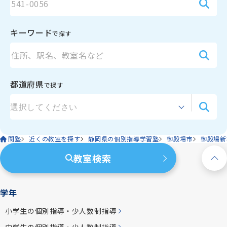
資料請求
キーワード
で探す
お電話でのご相談はこちら
ハロー
さぁいこうよ
0120-
86
-
3154
都道府県
受付時間
7:00〜24:00(年中無休)
で探す
関塾
近くの教室を探す
静岡県の個別指導学習塾
御殿場市
御殿場新
教室検索
学年
小学生の個別指導・少人数制指導