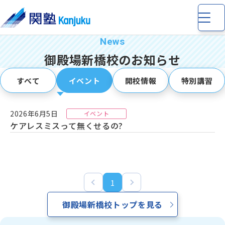
御殿場新橋校のお知らせ
すべて
イベント
開校情報
特別講習
小学生
の個別指導・少人数制指導
2026年6月5日
イベント
ケアレスミスって無くせるの?
中学生
の個別指導・少人数制指導
高校生
の個別指導
1
御殿場新橋校トップを見る
完全個別指導 Dr. 関塾