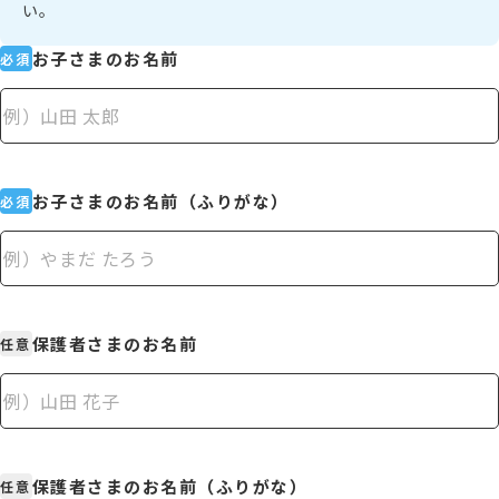
い。
少人数制指導 関塾
お子さまのお名前
必須
関塾について
お子さまのお名前（ふりがな）
必須
お知らせ
関塾コラム
保護者さまのお名前
任意
お気軽にお問い合わせください！
無料体験授業
保護者さまのお名前（ふりがな）
任意