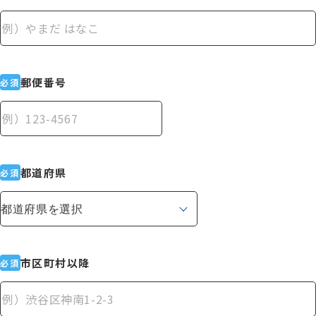
資料請求
お電話でのご相談はこちら
郵便番号
必須
ハロー
さぁいこうよ
0120-
86
-
3154
受付時間
7:00〜24:00(年中無休)
都道府県
必須
市区町村以降
必須