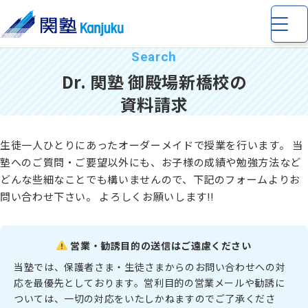
Dr. 関塾 御殿場新橋校の
資料請求
生徒一人ひとりにあったオーダーメイドで授業を行います。 当
小学生
の個別指導・少人数制指導
塾へのご質問・ご要望以外にも、お子様の成績や勉強方法など
どんな些細なことでも構いませんので、下記のフォームよりお
中学生
の個別指導・少人数制指導
問い合わせ下さい。 よろしくお願いします!!
高校生
の個別指導
営業・勧誘目的の送信はご遠慮ください
当塾では、保護者さま・生徒さまからのお問い合わせへの対
応を最優先としております。営利目的の営業メールや勧誘に
完全個別指導 Dr. 関塾
ついては、一切の対応をいたしかねますのでご了承くださ