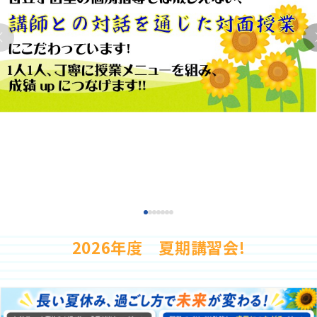
少人数制指導 関塾
お気軽にお問い合わせください！
無料体験授業
関塾について
資料請求
お知らせ
関塾コラム
お電話でのご相談はこちら
03-5622-3013
受付時間
平日⇒15:00～22:00、土曜日⇒13:40～22:00
お気軽にお問い合わせください！
2026年度 夏期講習会!
無料体験授業