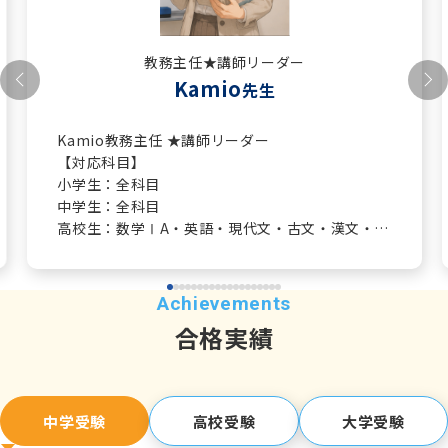
教務主任★講師リーダー
Kamio
先生
Kamio教務主任 ★講師リーダー
【対応科目】
小学生：全科目
中学生：全科目
高校生：数学ⅠA・英語・現代文・古文・漢文・歴
史系
熱心で的確な指導に定評があり、結果が出ている
生徒さんが多数おります！
合格実績
国語や社会は特に、Kokabuが聞いていても「ふむ
ふむ」と勉強になるようなお話しを
授業中に織り交ぜてくれており、生徒さん達から
も「話が面白い」という
中学受験
高校受験
大学受験
お声をよくいただきます。開校当初から西小岩校