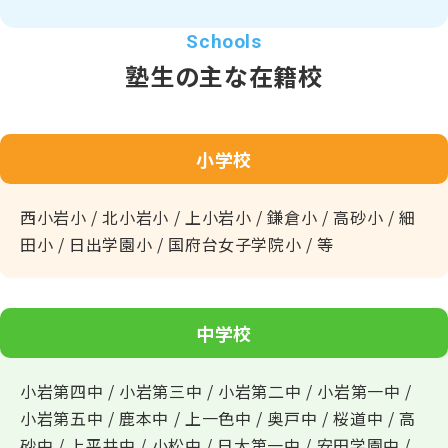
塾生の主な在籍校
小学校
☆４☆
【3/19up】「2026年度入試合格速報」の情報を更新
しました！
西小岩小 / 北小岩小 / 上小岩小 / 鎌倉小 / 高砂小 / 細
⇒⇒詳しくは⇒
こちらのご案内（クリックorタップ）
をご
田小 / 日出学園小 / 国府台女子学院小 / 等
覧下さい！
☆５☆
【8/1up】「自習教室」好評実施中！
毎週土曜日、質問できる先生が張り付いた自習教室をオー
中学校
プンします！
★塾生限定のサービスです。
小岩第四中 / 小岩第三中 / 小岩第二中 / 小岩第一中 /
詳細は、
小岩第五中 / 鹿本中 / 上一色中 / 奥戸中 / 桜道中 / 高
→
こちら（クリックorタップ）
←
をご覧下さい。
砂中 / 上平井中 / 小松中 / 日大第一中 / 安田学園中 /