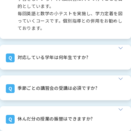
的としています。
毎回英語と数学の小テストを実施し、学力定着を図
っていくコースです。個別指導との併用をお勧めし
ております。
対応している学年は何年生ですか?
幼稚園児～高卒生まで、「全て(全学年・全科目)」
に対応しております。
学校補習はもちろん、中学受験、高校受験、大学受
季節ごとの講習会の受講は必須ですか?
験の全てに対応できます。
中学受験や高校受験を終えても通塾を続け、大学受
ご安心ください。コマの押し売りは絶対にしないと
験も関塾で挑戦してくれる生徒さんが多数おりま
お約束いたします。
す。
春休み、夏休み、冬休みなどの長期休み期間中も、
休んだ分の授業の振替はできますか?
中には、そのまま講師の先生になってくれる子も多
通常授業は継続的に行います。