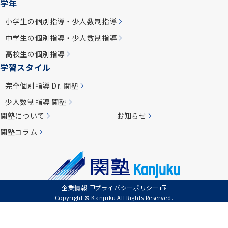
学年
当然、完全無料対応です！
「eトレーニング」という、全学年・全科目のプリ
小学生の個別指導・少人数制指導
ント教材が出力できるシステムも完備しています。
中学生の個別指導・少人数制指導
(小学生～高校生の全科目)
高校生の個別指導
学習スタイル
完全個別指導 Dr. 関塾
少人数制指導 関塾
関塾について
お知らせ
関塾コラム
企業情報
プライバシーポリシー
Copyright © Kanjuku All Rights Reserved.