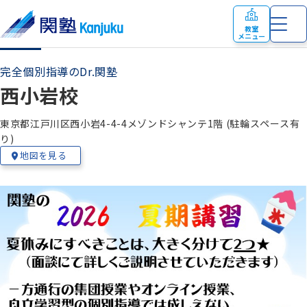
教室
メニュー
完全個別指導のDr.関塾
西小岩校
東京都江戸川区西小岩4-4-4メゾンドシャンテ1階 (駐輪スペース有
教室の特色
お知らせ
り)
小学生
の個別指導・少人数制指導
地図を見る
塾生の在籍校
時間割
中学生
の個別指導・少人数制指導
講師紹介
合格実績
高校生
の個別指導
合格体験記
授業料
教室案内
よくあるご質問
完全個別指導 Dr. 関塾