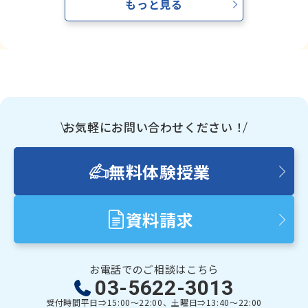
もっと見る
プ）
をご覧下さい！
☆２☆
「【2026年10月4日(日)】第2回 英語検定」申し込
み受付中です！
英語検定申込書（クリックorタップ）
からご覧ください！
お気軽にお問い合わせください！
☆３☆
【6/28up】「英検３級２次面接のポイントを詰め込
んだ動画」
をYouTubeにupしました！
無料体験授業
資料請求
お電話でのご相談はこちら
03-5622-3013
受付時間
平日⇒15:00～22:00、土曜日⇒13:40～22:00