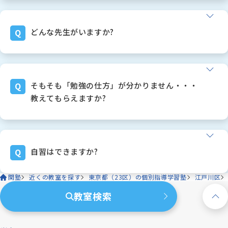
くいます。
講習コマを追加で取るか取らないかは、完全に「ご
もちろんできます！
希望制」としております。
どこの塾様よりも、「優しく」対応させていただい
講習会の時に、急に高額な請求をし、必要以上に(過
ております。
どんな先生がいますか?
剰な)授業を受講していただくようなことは、
詳しいシステムは、面談の際にお話しさせていただ
決してありません。必要なコマ数はご提案差し上げ
きます。
下は１８歳、上は７０代まで、色んな個性を持った
ますが、ご予算等を踏まえて、ご家庭に決定しても
講師がおります！
らっています。
関塾のことをよくよく知っている卒塾生を積極採用
そもそも「勉強の仕方」が分かりません・・・
いただいたコマ数の中で、私達は最大限成果が出る
していますので、安心感もあると思います。
教えてもらえますか?
ように科目の決定・時間割作成をさせていただきま
社員講師は全部で６名おります。この社員数は、ど
す。
この個別指導塾より多いと思います。
もちろんです！！お任せください。
しっかりとした管理体制の中、教室運営を進めてま
うまい勉強の仕方を、それぞれの生徒さんの状態に
いります。
合った形でお話させていただきます。
自習はできますか?
関塾おススメの「独自の勉強方法」もありますの
で、面談時にお話をさせていただきます。
関塾
近くの教室を探す
東京都（23区）の個別指導学習塾
江戸川区
できます！！むしろ、こちらからドンドン来るよう
に声掛けをしております。
教室検索
来ていただければ、勉強材料のプリント等もお渡し
することができます。