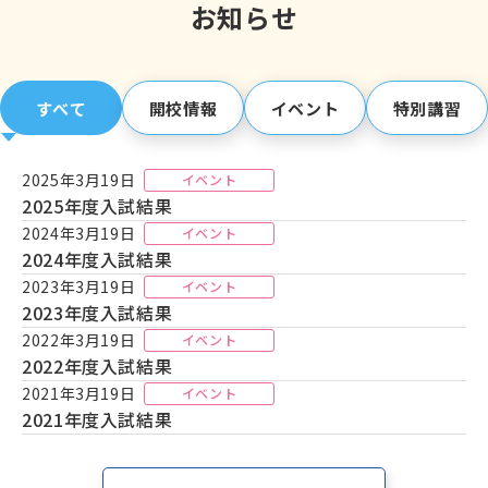
お知らせ
の！？
★え！？
入試問題の傾向を長年研究している
の！？
★え！？
社員管理講師が6人もいる
の！？
⇒はい、関塾は
全てに
当てはまります。
すべて
開校情報
イベント
特別講習
★更新情報★
2025年3月19日
イベント
比べてください、
他の個別指導塾とは比べものにならない
2025年度入試結果
クオリティの講師陣
です！！
2024年3月19日
イベント
（
講師紹介ページ
※8/1更新！をぜひご覧下さい）※注目ポ
2024年度入試結果
イントは、
対応科目の幅広さ
です☆
2023年3月19日
イベント
6名の正社員管理講師
と熱い熱い講師陣が力を合わせ、皆様
2023年度入試結果
の成績upに尽力致します！！
2022年3月19日
イベント
2022年度入試結果
2021年3月19日
☆１☆
【8/1up】「(空席、まだ少しだけあります！)夏期体
イベント
2021年度入試結果
験講習」
の情報を更新しました！
⇒⇒詳しくはこちら ⇒
こちらのご案内（クリックorタッ