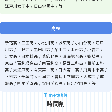
江戸川女子中 / 日出学園中 / 等
☆６☆
漢検オンラインのお申込み
※受験希望日の20日前までにお申し込みください(ほぼ毎日
実施できます)
高校
漢検オンライン(塾内実施)のご案内（クリックorタップ）
新宿高 / 三田高 / 小松川高 / 城東高 / 小山台高 / 江戸
☆７☆
【続々up中】YouTube動画を撮っています！主にグ
川高 / 上野高 / 墨田川高 / 深川高 / 本所高 / 小岩高 /
ルメ・英語・数学の動画です！
足立高 / 日本橋高 / 葛飾野高 / 晴海総合高 / 篠崎高 /
主にグルメ・中学英語＆数学の解説動画を置いています。皆
東高 / 葛飾総合高 / 南葛飾高 / 葛西工科高 / 蔵前工科
様の学習にお役立て下さい。
高 / 大江戸高 / 関東第一高 / 日大第一高 / 飛鳥未来高 /
→→こちらのYoutube再生リスト←←
からご覧ください！
正則高 / 千葉商大付属高 / 普連土学園高 / 大成高 / 成
城高 / 明星学園高 / 安田学園高 / 日出学園高 / 等
☆８☆
【毎週日曜日に定期更新中】ブログ♪
勉強に関するお話からグルメのお話まで、
ブログ（クリックorタップ！）
書いています！
時間割