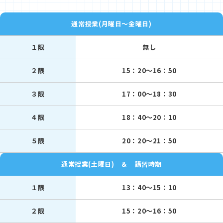
★ぜひ
【教室前の看板に設置のパンフレット】
をお受け取
り下さい
通常授業(月曜日～金曜日)
（入学金がお得に・・・！その他、特典もあり！）
１限
無し
◎◎受験生チャレンジ支援事業◎◎（リンク参照）
関塾では、この支援事業のご利用を促進しております。
２限
15：20～16：50
３限
17：00～18：30
４限
18：40～20：10
５限
20：20～21：50
通常授業(土曜日) ＆ 講習時期
１限
13：40～15：10
２限
15：20～16：50