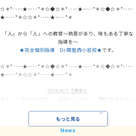
ぜひ、夏休み前に関塾の体験授業を
☆＊*‥…★…‥*＊☆◆☆＊*‥…★…‥*＊☆◆☆＊*‥…
受けてみて下さい。
★…‥*＊☆☆＊*‥…★…‥*＊
何をすべきか、
「人」から「人」への教育～熱意があり、味もある丁寧な
一人ひとりの状態に合わせてご提示します
！
指導を～
★完全個別指導 Dr.関塾西小岩校★
です。
☆＊*‥…★…‥*＊☆◆☆＊*‥…★…‥*＊☆◆☆＊*‥…
★…‥*＊☆☆＊*‥…★…‥*＊
2026/8/1【更新】
★え！？週2回の通塾で、
英数だけでなく、
理社のフォロー
も
してもらえるの！？
★え！？小学生は科目問わず、
英語を毎回少しずつ入れて
もっと見る
いく
の！？
★え！？
地元の学校の定期試験の傾向を長年研究している