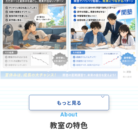
資料請求
お電話でのご相談はこちら
ハロー
さぁいこうよ
0120-
86
-
3154
受付時間
7:00〜24:00(年中無休)
夏休みに何をしていいか分からない、
そこのあなた！！
もっと見る
夏休みは遊んでしまう自信がある(笑)、
教室の特色
そこのあなた！
！