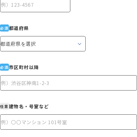
資料請求
都道府県
必須
お電話でのご相談はこちら
ハロー
さぁいこうよ
0120-
86
-
3154
受付時間
7:00〜24:00(年中無休)
市区町村以降
必須
建物名・号室など
任意