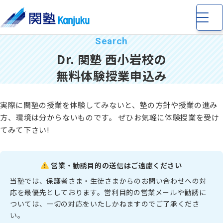
Dr. 関塾 西小岩校の
無料体験授業申込み
実際に関塾の授業を体験してみないと、塾の方針や授業の進み
小学生
の個別指導・少人数制指導
方、環境は分からないものです。 ぜひお気軽に体験授業を受け
てみて下さい!
中学生
の個別指導・少人数制指導
営業・勧誘目的の送信はご遠慮ください
高校生
の個別指導
当塾では、保護者さま・生徒さまからのお問い合わせへの対
応を最優先としております。営利目的の営業メールや勧誘に
ついては、一切の対応をいたしかねますのでご了承くださ
完全個別指導 Dr. 関塾
い。