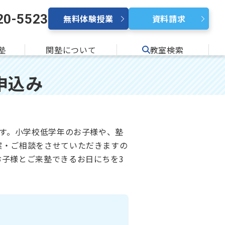
20-5523
無料体験授業
資料請求
塾
関塾について
教室検索
申込み
ます。小学校低学年のお子様や、塾
案・ご相談をさせていただきますの