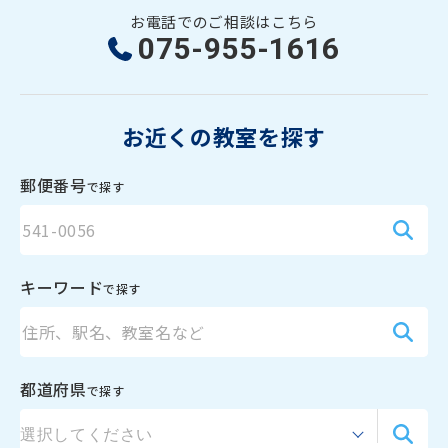
資料請求
お電話でのご相談はこちら
075-955-1616
お電話でのご相談はこちら
ハロー
さぁいこうよ
お近くの教室を探す
0120-
86
-
3154
受付時間
7:00〜24:00(年中無休)
郵便番号
で探す
キーワード
で探す
都道府県
で探す