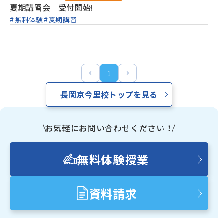
夏期講習会 受付開始!
無料体験
夏期講習
少人数制指導 関塾
関塾について
1
お知らせ
長岡京今里校トップを見る
関塾コラム
お気軽にお問い合わせください！
無料体験授業
お気軽にお問い合わせください！
資料請求
無料体験授業