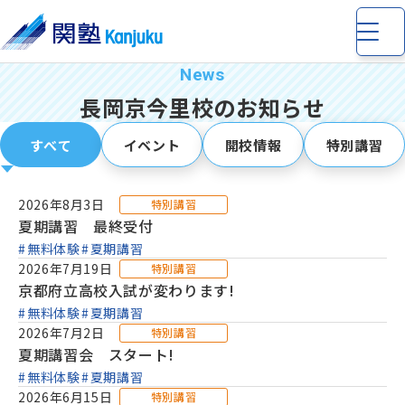
長岡京今里校のお知らせ
すべて
イベント
開校情報
特別講習
小学生
の個別指導・少人数制指導
2026年8月3日
特別講習
夏期講習 最終受付
無料体験
夏期講習
中学生
の個別指導・少人数制指導
2026年7月19日
特別講習
京都府立高校入試が変わります!
高校生
の個別指導
無料体験
夏期講習
2026年7月2日
特別講習
夏期講習会 スタート!
無料体験
夏期講習
完全個別指導 Dr. 関塾
2026年6月15日
特別講習