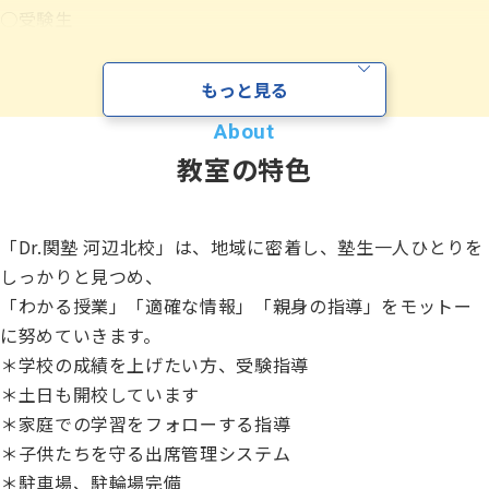
○受験生
資料請求
入試頻出単元の徹底演習や弱点克服を進め、志望校合格に
向けた土台を固めます。
もっと見る
ーーーーーーーーーーーーーーーーーーーーーーーーーー
お電話でのご相談はこちら
ハロー
さぁいこうよ
ーーーーーーーーーーーーーーーーー
0120-
86
-
3154
教室の特色
「勉強のやり方がわからない」「苦手科目を克服したい」
受付時間
7:00〜24:00(年中無休)
「行きたい学校に合格したい！」そんな皆さんを全力で応
援します！
「Dr.関塾 河辺北校」は、地域に密着し、塾生一人ひとりを
目標達成・志望校合格に向けて、一緒に充実した夏を過ご
しっかりと見つめ、
しましょう！
「わかる授業」「適確な情報」「親身の指導」をモットー
に努めていきます。
＊学校の成績を上げたい方、受験指導
＊土日も開校しています
＊家庭での学習をフォローする指導
＊子供たちを守る出席管理システム
＊駐車場、駐輪場完備