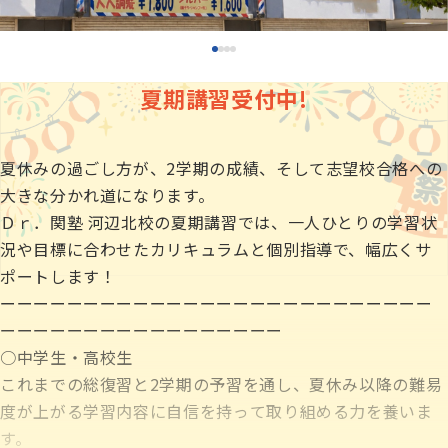
少人数制指導 関塾
無料体験授業
夏期講習受付中!
資料請求
関塾について
夏休みの過ごし方が、2学期の成績、そして志望校合格への
お知らせ
大きな分かれ道になります。
お電話でのご相談はこちら
0428-78-4707
Ｄｒ．関塾 河辺北校の夏期講習では、一人ひとりの学習状
況や目標に合わせたカリキュラムと個別指導で、幅広くサ
関塾コラム
ポートします！
ーーーーーーーーーーーーーーーーーーーーーーーーーー
ーーーーーーーーーーーーーーーーー
お気軽にお問い合わせください！
○中学生・高校生
これまでの総復習と2学期の予習を通し、夏休み以降の難易
無料体験授業
度が上がる学習内容に自信を持って取り組める力を養いま
す。