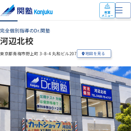
教室
メニュー
完全個別指導のDr.関塾
河辺北校
東京都青梅市野上町 3-8-4 丸和ビル207
地図を見る
教室の特色
お知らせ
小学生
の個別指導・少人数制指導
塾生の在籍校
時間割
中学生
の個別指導・少人数制指導
講師紹介
合格実績
高校生
の個別指導
教室案内
完全個別指導 Dr. 関塾
お気軽にお問い合わせください！