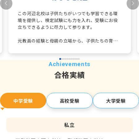
この河辺北校は子供たちがいつでも学習できる環
境を提供し、検定試験にも力を入れ、受験にお役
立ちできるように尽力して参ります。
元教員の経験と母親の立場から、子供たちの育成
に力を注ぎ、関塾が掲げる「わかる授業」「適確
な情報」「親身の指導」を心がけていきます！
【担当教科】
合格実績
英語・小学校受験指導・面接対策
【趣味】
ゴルフ、韓ドラ鑑賞
中学受験
高校受験
大学受験
私立