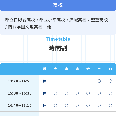
高校
都立日野台高校 / 都立小平高校 / 錦城高校 / 聖望高校
/ 西武学園文理高校 他
時間割
月
火
水
木
金
土
日
13:20～14:50
休
ー
ー
ー
ー
○
○
15:00～16:30
休
○
○
○
○
○
○
16:40～18:10
休
○
○
○
○
○
○