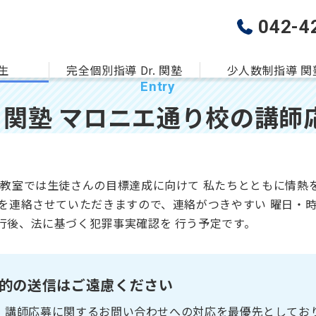
042-4
生
完全個別指導 Dr. 関塾
少人数制指導 関
r. 関塾 マロニエ通り校の
講師
当教室では生徒さんの目標達成に向けて 私たちとともに情熱
を連絡させていただきますので、連絡がつきやすい 曜日・時
行後、法に基づく犯罪事実確認を 行う予定です。
的の送信はご遠慮ください
、講師応募に関するお問い合わせへの対応を最優先としてお