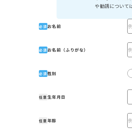
や勧誘について
お名前
必須
お名前（ふりがな）
必須
性別
必須
生年月日
任意
年齢
任意