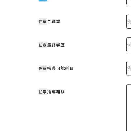
ご職業
任意
最終学歴
任意
指導可能科目
任意
指導経験
任意