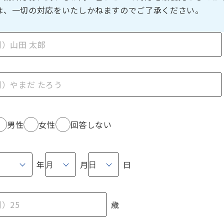
は、一切の対応をいたしかねますのでご了承ください。
男性
女性
回答しない
年
月
日
歳