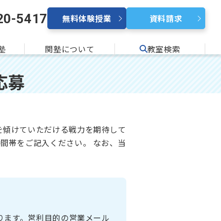
20-5417
無料体験授業
資料請求
塾
関塾について
教室検索
応募
を傾けていただける戦力を期待して
間帯をご記入ください。 なお、当
ります。営利目的の営業メール