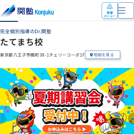
教室
メニュー
完全個別指導のDr.関塾
たてまち校
東京都八王子市館町38-1チェリーコーポ1F
地図を見る
教室の特色
お知らせ
小学生
の個別指導・少人数制指導
塾生の在籍校
時間割
中学生
の個別指導・少人数制指導
合格実績
授業料
高校生
の個別指導
教室案内
完全個別指導 Dr. 関塾
お気軽にお問い合わせください！