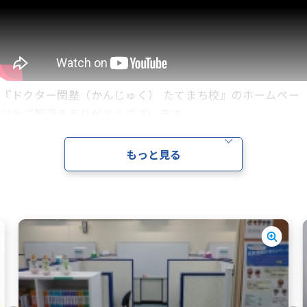
◆コース◆ 生徒2名 対 講師1名の体験コース
◆内 容◆ 事前に科目・単元をご相談させて頂いた上で
授業を行います
『ドクター関塾（かんじゅく） たてまち校』のホームペー
ジをご覧頂きありがとうございます。
「成績が上がらない」とお悩みの皆さん、
是非当校に足をお運びください。
もっと見る
たてまち校は成績を伸ばす学習塾です！
実際に数多くの生徒の成績を目に見える形で伸ばしている
教室です。
受験におきましては生徒各位の第一志望校合格にこだわり
高い進学実績を誇っています。