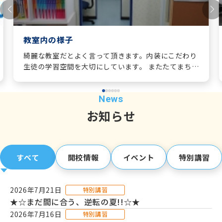
開校以来、八王子東高校、立川高校など自校作成校の合格
を始め
翔陽高校、富士森高校など地元の都立高校への合格をお手
教室内の様子
伝いさせて頂きました。
その他、私立高校、国立高専、公立中高一貫校、そして大
綺麗な教室だとよく言って頂きます。内装にこだわり
生徒の学習空間を大切にしています。 またたてまち校
学受験においても
では大きなホワイトボードを各ブースに用意してあり
多数の合格者を輩出した実績がございます。
ます。字やグラフが見やすいとご好評を頂いていま
す。 塾生がより分かりやすい授業が受けられ、講師が
授業を行いやすい環境を作ることを日々心がけており
お知らせ
ます。
近隣地域の皆様の「第一志望校合格」にご協力するため
日々汗を流している教室です。
体験授業、ご相談は随時受け付けております。
すべて
開校情報
イベント
特別講習
お電話でのお問い合わせ受付時間は下記の通りです。
平日14:00 - 21:50
2026年7月21日
特別講習
皆様からのお問い合わせを心より歓迎いたします！
★☆まだ間に合う、逆転の夏!!☆★
2026年7月16日
特別講習