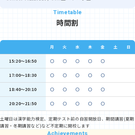
時間割
月
火
水
木
金
土
日
15:20～16:50
〇
〇
〇
〇
〇
17:00～18:30
〇
〇
〇
〇
〇
18:40～20:10
〇
〇
〇
〇
〇
20:20～21:50
〇
〇
〇
〇
〇
土曜日は漢字能力検定、定期テスト前の自習開放日、期間講習(夏期
講習・冬期講習など)など不定期に開校します