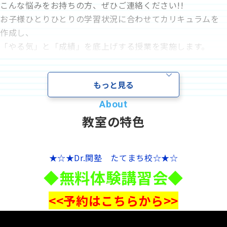
こんな悩みをお持ちの方、ぜひご連絡ください!!
資料請求
お子様ひとりひとりの学習状況に合わせてカリキュラムを
作成し、
「やる気」と「成績」を底上げする授業を実施します。
お電話でのご相談はこちら
10名様限定とさせて頂いております。お早めにお問合せ・
ハロー
さぁいこうよ
0120-
86
-
3154
お申込みください。
受付時間
もっと見る
7:00〜24:00(年中無休)
【無料夏期講習会 実施要項】
～生徒2名 対 講師1名の授業を90分×全2回～
◆科 目◆ 数学(算数)英語 国語 理科 社会 から1科
教室の特色
目を選択
◆対 象◆ 小学生 中学生 高校生 ※初めての方に限
ります
★☆★Dr.関塾 たてまち校☆★☆
◆期 間◆ お申込日より2週間以内に90分×2回を実施
◆無料体験講習会◆
◆学 費◆ 体験準備費として1000円をいただきます
◆時間割◆ 月曜日～金曜日
<<予約はこちらから>>
①15:20～16:50 ②17:00～18:30
③18:40～20:10 ④20:20～21:50