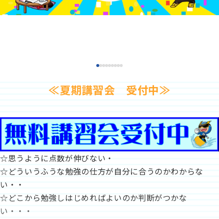
少人数制指導 関塾
無料体験授業
資料請求
関塾について
≪夏期講習会 受付中≫
お知らせ
お電話でのご相談はこちら
042-673-3619
受付時間
月曜日～金曜日 14:00～22:00
関塾コラム
☆思うように点数が伸びない・
お気軽にお問い合わせください！
☆どういうふうな勉強の仕方が自分に合うのかわからな
い・・
無料体験授業
☆どこから勉強しはじめればよいのか判断がつかな
い・・・