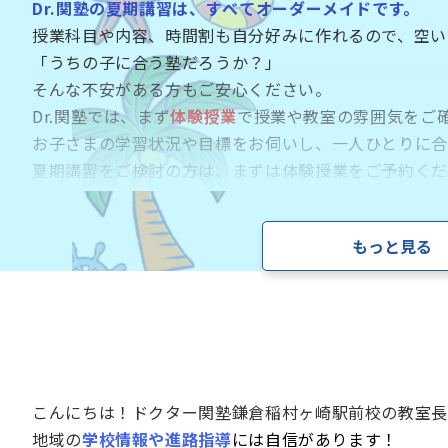
Dr.関塾の夏期講習は、
すべてオーダーメイドです。
授業科目や内容、時間割も自分好みに作れるので、空い
「うちの子に合う塾だろうか？」
そんな不安がある方もご安心ください。
Dr.関塾では、まず
体験授業
で授業や教室の雰囲気をご
お子さまの学習状況や目標をお伺いし、一人ひとりに合
夏期講習をご検討の方は、まずは体験授業をご予約くだ
【体験授業 実
もっと見る
・90分の個別指導授業×2回
・英語・算数(数学)・国語・理科・社会から選択
・小学生・中学生・高校生・浪人生対象
・お申込みから２週間以内に実施
こんにちは！ドクター関塾鎌倉稲村ヶ崎駅前校の教室長
地域の
学校情報や進路指導
には自信があります！