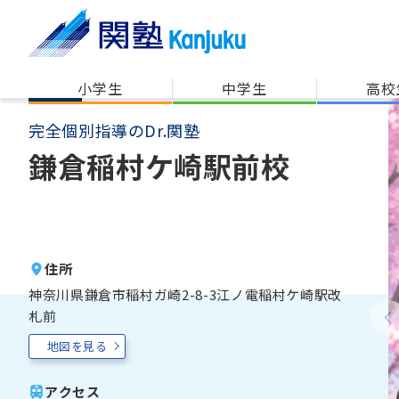
小学生
中学生
高校
完全個別指導のDr.関塾
鎌倉稲村ケ崎駅前校
住所
神奈川県鎌倉市稲村ガ崎2-8-3江ノ電稲村ケ崎駅改
札前
地図を見る
アクセス