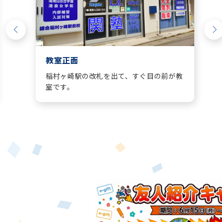
Dr.関塾 鎌倉稲村ケ崎駅前校
教室正面
稲村ヶ崎駅の改札を出て、すぐ目の前が教
室です。