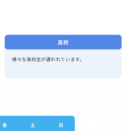
高校
様々な高校生が通われています。
金
土
日