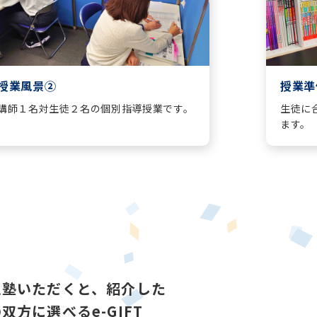
授業風景②
授業準
講師１名対生徒２名の個別指導授業です。
生徒に
ます。
入塾いただくと、紹介した
方に選べるe-GIFT