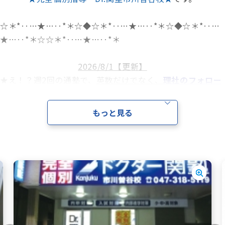
☆＊*‥…★…‥*＊☆◆☆＊*‥…★…‥*＊☆◆☆＊*‥…
★…‥*＊☆☆＊*‥…★…‥*＊
2026/8/1【更新】
★え！？週2回の通塾で、
英数だけでなく、
理社のフォロー
も
してもらえるの！？
★え！？小学生は科目問わず、
英語を毎回少しずつ入れて
もっと見る
いく
の！？
★え！？
地元の学校の定期試験の傾向を長年研究している
の！？
★え！？
入試問題の傾向を長年研究している
の！？
★え！？
社員管理講師が6人もいる
の！？
⇒はい、関塾は
全てに
当てはまります。
★更新情報★