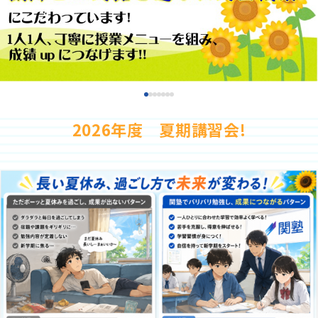
少人数制指導 関塾
お気軽にお問い合わせください！
無料体験授業
関塾について
資料請求
2026年度 夏期講習会!
お知らせ
関塾コラム
お電話でのご相談はこちら
047-318-5119
受付時間
平日⇒15:00～22:00、土⇒13:40～22:00
お気軽にお問い合わせください！
無料体験授業