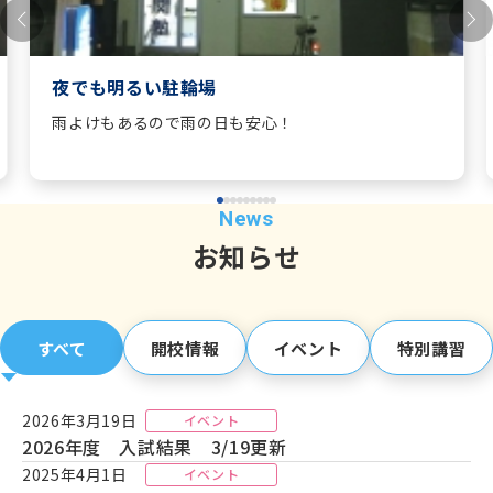
比べてください、
他の個別指導塾とは比べものにならない
クオリティの講師陣
です！！
（
講師紹介ページ
※8/1更新！をぜひご覧下さい）※注目ポ
夜でも明るい駐輪場
イントは、
対応科目の幅広さ
です☆
雨よけもあるので雨の日も安心！
6名の正社員管理講師
と熱い熱い講師陣が力を合わせ、皆様
の成績upに尽力致します！！
☆１☆
【8/1up】「(空席、まだ少しだけあります！)夏期体
験講習」
お知らせ
の情報を更新しました！
⇒⇒詳しくはこちら ⇒
こちらのご案内（クリックorタッ
プ）
をご覧下さい！
すべて
開校情報
イベント
特別講習
☆２☆
「【2026年10月4日(日)】第2回 英語検定」申し込
2026年3月19日
イベント
み受付中です！
2026年度 入試結果 3/19更新
英語検定申込書（クリックorタップ）
からご覧ください！
2025年4月1日
イベント