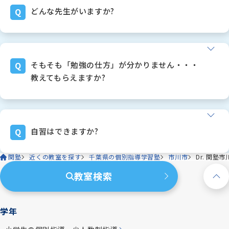
講習会の時に、急に高額な請求をし、必要以上に(過
ております。
どんな先生がいますか?
剰な)授業を受講していただくようなことは、
詳しいシステムは、面談の際にお話しさせていただ
決してありません。必要なコマ数はご提案差し上げ
きます。
下は１８歳、上は７０代まで、色んな個性を持った
ますが、ご予算等を踏まえて、ご家庭に決定しても
講師がおります！
らっています。
関塾のことをよくよく知っている卒塾生を積極採用
そもそも「勉強の仕方」が分かりません・・・
いただいたコマ数の中で、私達は最大限成果が出る
していますので、安心感もあると思います。
教えてもらえますか?
ように科目の決定・時間割作成をさせていただきま
社員講師は全部で６名おります。この社員数は、ど
す。
この個別指導塾より多いと思います。
もちろんです！！お任せください。
しっかりとした管理体制の中、教室運営を進めてま
うまい勉強の仕方を、それぞれの生徒さんの状態に
いります。
合った形でお話させていただきます。
自習はできますか?
関塾おススメの「独自の勉強方法」もありますの
で、面談時にお話をさせていただきます。
関塾
近くの教室を探す
千葉県の個別指導学習塾
市川市
Dr. 関塾
できます！！むしろ、こちらからドンドン来るよう
に声掛けをしております。
教室検索
来ていただければ、勉強材料のプリント等もお渡し
することができます。
学年
当然、完全無料対応です！