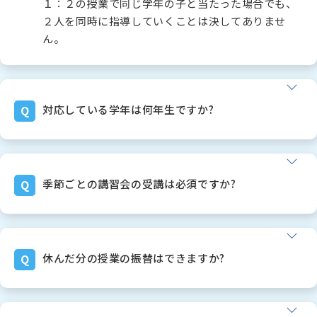
１：２の授業で同じ学年の子と当たった場合でも、
２人を同時に指導していくことは決してありませ
ん。
対応している学年は何年生ですか?
幼稚園児～高卒生まで、「全て(全学年・全科目)」
に対応しております。
学校補習はもちろん、中学受験、高校受験、大学受
季節ごとの講習会の受講は必須ですか?
験の全てに対応できます。
中学受験や高校受験を終えても通塾を続け、大学受
ご安心ください。コマの押し売りは絶対にしないと
験も関塾で挑戦してくれる生徒さんが多数おりま
お約束いたします。
す。
春休み、夏休み、冬休みなどの長期休み期間中も、
休んだ分の授業の振替はできますか?
中には、そのまま講師の先生になってくれる子も多
通常授業は継続的に行います。
くいます。
講習コマを追加で取るか取らないかは、完全に「ご
もちろんできます！
希望制」としております。
どこの塾様よりも、「優しく」対応させていただい