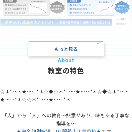
資料請求
お電話でのご相談はこちら
ハロー
さぁいこうよ
夏休みに何をしていいか分からない、
0120-
86
-
3154
そこのあなた！！
もっと見る
受付時間
7:00〜24:00(年中無休)
夏休みは遊んでしまう自信がある(笑)、
教室の特色
そこのあなた！
！
ぜひ、夏休み前に関塾の体験授業を
☆＊*‥…★…‥*＊☆◆☆＊*‥…★…‥*＊☆◆☆＊*‥…
受けてみて下さい。
★…‥*＊☆☆＊*‥…★…‥*＊
何をすべきか、
「人」から「人」への教育～熱意があり、味もある丁寧な
一人ひとりの状態に合わせてご提示します
！
指導を～
★完全個別指導 Dr.関塾市川曽谷校★
です。