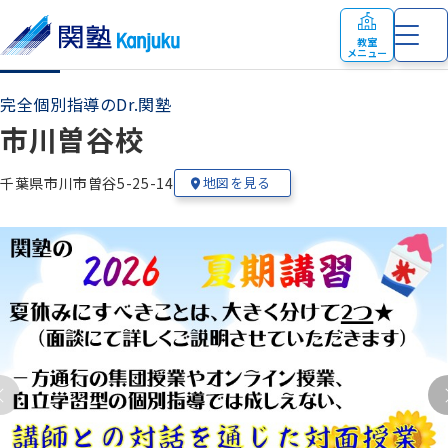
教室
メニュー
完全個別指導のDr.関塾
市川曽谷校
千葉県市川市曽谷5-25-14
地図を見る
教室の特色
お知らせ
小学生
の個別指導・少人数制指導
塾生の在籍校
時間割
中学生
の個別指導・少人数制指導
講師紹介
合格実績
高校生
の個別指導
授業料
教室案内
よくあるご質問
完全個別指導 Dr. 関塾