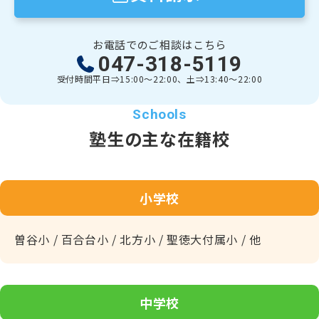
☆４☆
【3/19up】「2026年度入試合格速報」の情報を更新
しました！
⇒⇒詳しくは⇒
こちらのご案内（クリックorタップ）
をご
お電話でのご相談はこちら
覧下さい！
047-318-5119
受付時間
平日⇒15:00～22:00、土⇒13:40～22:00
☆５☆
【8/1up】「自習教室」好評実施中！
毎週土曜日、質問できる先生が張り付いた自習教室をオー
塾生の主な在籍校
プンします！
★塾生限定のサービスです。
詳細は、
→
こちら（クリックorタップ）
←
をご覧下さい。
小学校
☆６☆
漢検オンラインのお申込み
曽谷小 / 百合台小 / 北方小 / 聖徳大付属小 / 他
※受験希望日の20日前までにお申し込みください(ほぼ毎日
実施できます)
漢検オンライン(塾内実施)のご案内（クリックorタップ）
中学校