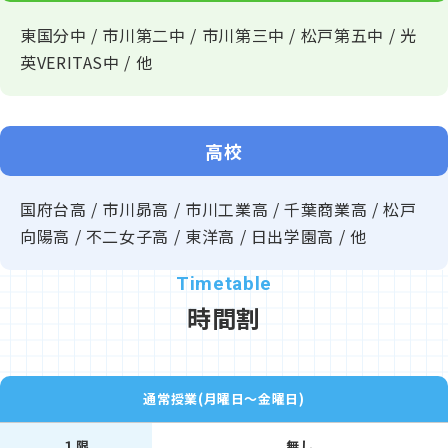
☆７☆
【続々up中】YouTube動画を撮っています！主にグ
東国分中 / 市川第二中 / 市川第三中 / 松戸第五中 / 光
ルメ・英語・数学の動画です！
英VERITAS中 / 他
主にグルメ・中学英語＆数学の解説動画を置いています。皆
様の学習にお役立て下さい。
→→こちらのYoutube再生リスト←←
からご覧ください！
高校
☆８☆
【毎週日曜日に定期更新中】ブログ♪
勉強に関するお話からグルメのお話まで、
国府台高 / 市川昴高 / 市川工業高 / 千葉商業高 / 松戸
ブログ（クリックorタップ！）
書いています！
向陽高 / 不二女子高 / 東洋高 / 日出学園高 / 他
★ぜひ
【教室前の看板に設置のパンフレット】
をお受け取
り下さい
時間割
（入学金がお得に・・・！その他、特典もあり！）
◎◎受験生チャレンジ支援事業◎◎（リンク参照）
通常授業(月曜日～金曜日)
関塾では、この支援事業のご利用を促進しております。
１限
無し