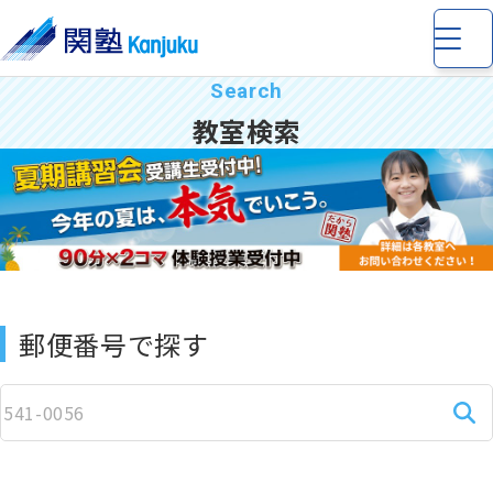
教室検索
小学生
の個別指導・少人数制指導
中学生
の個別指導・少人数制指導
郵便番号で探す
高校生
の個別指導
完全個別指導 Dr. 関塾