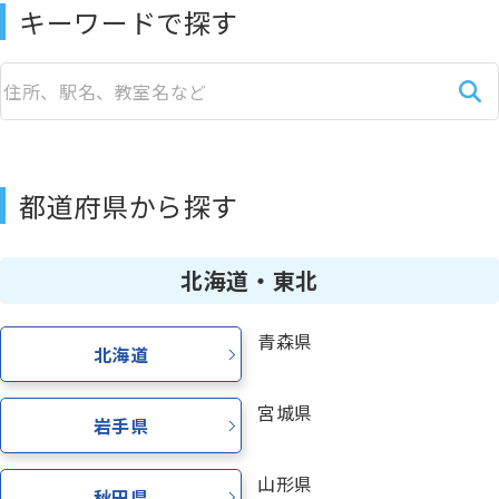
キーワードで探す
少人数制指導 関塾
関塾について
都道府県から探す
お知らせ
北海道・東北
関塾コラム
青森県
北海道
お気軽にお問い合わせください！
宮城県
岩手県
無料体験授業
山形県
秋田県