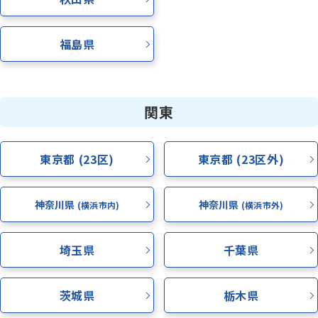
資料請求
福島県
お電話でのご相談はこちら
ハロー
さぁいこうよ
0120-
86
-
3154
関東
受付時間
7:00〜24:00(年中無休)
東京都 (23区)
東京都 (23区外)
神奈川県
神奈川県
(横浜市内)
(横浜市外)
埼玉県
千葉県
茨城県
栃木県